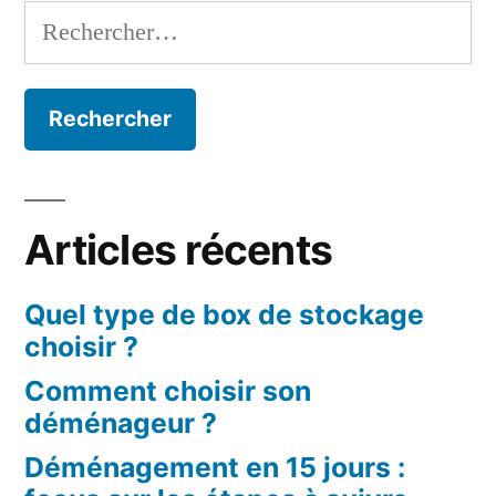
en
Rechercher :
toute
sérénité
en
Île-
de-
France
?
Articles récents
Quel type de box de stockage
choisir ?
Comment choisir son
déménageur ?
Déménagement en 15 jours :