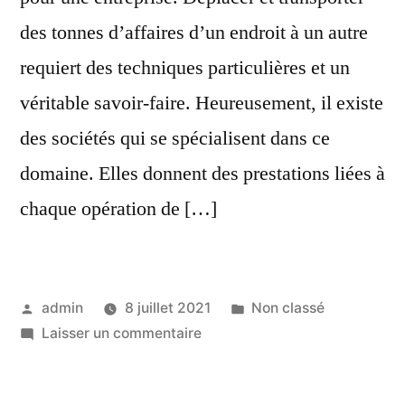
des tonnes d’affaires d’un endroit à un autre
requiert des techniques particulières et un
véritable savoir-faire. Heureusement, il existe
des sociétés qui se spécialisent dans ce
domaine. Elles donnent des prestations liées à
chaque opération de […]
Publié
Publié
admin
8 juillet 2021
Non classé
par
sur
dans
Laisser un commentaire
Comment
déménager